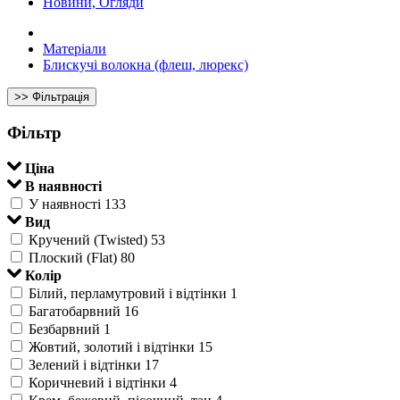
Новини, Огляди
Матеріали
Блискучі волокна (флеш, люрекс)
>> Фільтрація
Фільтр
Ціна
В наявності
У наявності
133
Вид
Кручений (Twisted)
53
Плоский (Flat)
80
Колір
Білий, перламутровий і відтінки
1
Багатобарвний
16
Безбарвний
1
Жовтий, золотий і відтінки
15
Зелений і відтінки
17
Коричневий і відтінки
4