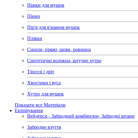
Ніжки для мушок
Пінки
Пір'я для в'язання мушок
Плівки
Синіли, пряжі, шовк, ровница
Синтетичні волокна, штучне хутро
Тінселі і дріт
Хвостики і вуса
Хутро для мушок
Показати все Матеріали
Екіпірування
Вейдерси - Забродний комбінезон, Забродні штани
Забродне взуття