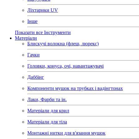
Ліхтарики UV
Інше
Показати все Інструменти
Матеріали
Блискучі волокна (флеш, люрекс)
Гачки
Головки, конуса, очі, навантажувачі
Даббінг
Компоненти мушок на трубках і вадінгтонах
Лаки, Фарби та ін.
Матеріали для крил
Матеріали для тіла
Монтажні нитки для в'язання мушок