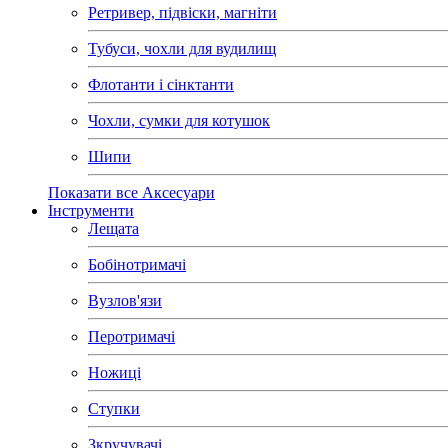
Ретривер, підвіски, магніти
Тубуси, чохли для вудилищ
Флотанти і сінктанти
Чохли, сумки для котушок
Шипи
Показати все Аксесуари
Інструменти
Лещата
Бобінотримачі
Вузлов'язи
Перотримачі
Ножиці
Ступки
Зкручувачі