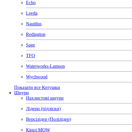
Echo
Leeda
Nautilus
Redington
Sage
TFO
Waterworks-Lamson
Wychwood
Показати все Котушки
Шнури
Нахлистові шнури
Лідери (підліски)
Версілідер (Полілідер)
Кінці MOW