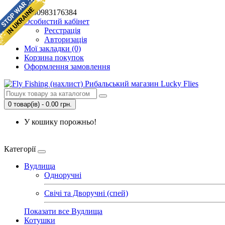
+380983176384
Особистий кабінет
Реєстрація
Авторизація
Мої закладки (0)
Корзина покупок
Оформлення замовлення
0 товар(ів) - 0.00 грн.
У кошику порожньо!
Категорії
Вудлища
Одноручні
Свічі та Дворучні (спей)
Показати все Вудлища
Котушки