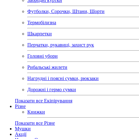
Забродні куртки
Футболки, Сорочки, Штани, Шорти
Термобілизна
Шкарпетки
Перчатки, рукавиці, захист рук
Головні убори
Рибальські жилети
Нагрудні і поясні сумки, рюкзаки
Дорожні і гермо сумки
Показати все Екіпірування
Різне
Книжки
Показати все Різне
Мушки
Акції