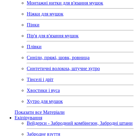
Монтажні нитки для в'язання мушок
Ніжки для мушок
Пінки
Пір'я для в'язання мушок
Плівки
Синіли, пряжі, шовк, ровница
Синтетичні волокна, штучне хутро
Тінселі і дріт
Хвостики і вуса
Хутро для мушок
Показати все Матеріали
Екіпірування
Вейдерси - Забродний комбінезон, Забродні штани
Забродне взуття