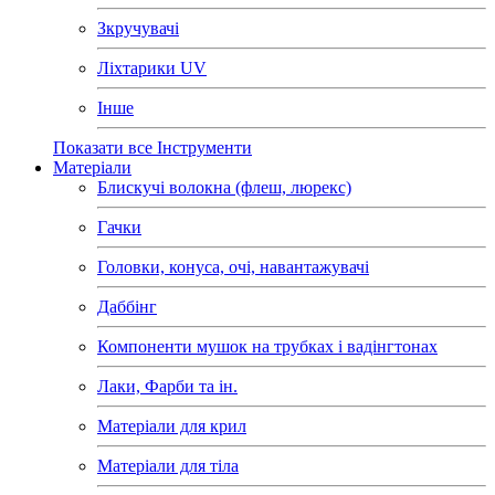
Зкручувачі
Ліхтарики UV
Інше
Показати все Інструменти
Матеріали
Блискучі волокна (флеш, люрекс)
Гачки
Головки, конуса, очі, навантажувачі
Даббінг
Компоненти мушок на трубках і вадінгтонах
Лаки, Фарби та ін.
Матеріали для крил
Матеріали для тіла