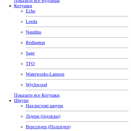
Показати все Вудлища
Котушки
Echo
Leeda
Nautilus
Redington
Sage
TFO
Waterworks-Lamson
Wychwood
Показати все Котушки
Шнури
Нахлистові шнури
Лідери (підліски)
Версілідер (Полілідер)