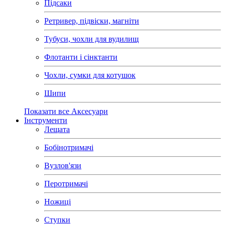
Підсаки
Ретривер, підвіски, магніти
Тубуси, чохли для вудилищ
Флотанти і сінктанти
Чохли, сумки для котушок
Шипи
Показати все Аксесуари
Інструменти
Лещата
Бобінотримачі
Вузлов'язи
Перотримачі
Ножиці
Ступки