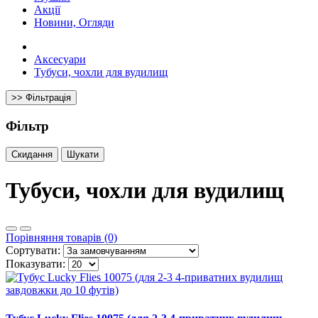
Акції
Новини, Огляди
Аксесуари
Тубуси, чохли для вудилищ
>> Фільтрація
Фільтр
Скидання
Шукати
Тубуси, чохли для вудилищ
Порівняння товарів (0)
Сортувати:
Показувати: