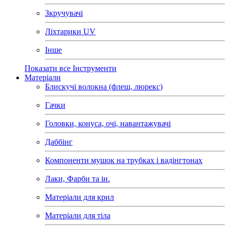
Зкручувачі
Ліхтарики UV
Інше
Показати все Інструменти
Матеріали
Блискучі волокна (флеш, люрекс)
Гачки
Головки, конуса, очі, навантажувачі
Даббінг
Компоненти мушок на трубках і вадінгтонах
Лаки, Фарби та ін.
Матеріали для крил
Матеріали для тіла