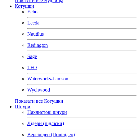
Показати все Вудлища
Котушки
Echo
Leeda
Nautilus
Redington
Sage
TFO
Waterworks-Lamson
Wychwood
Показати все Котушки
Шнури
Нахлистові шнури
Лідери (підліски)
Версілідер (Полілідер)