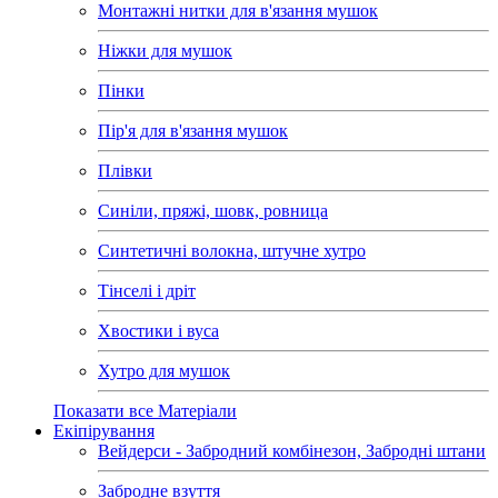
Монтажні нитки для в'язання мушок
Ніжки для мушок
Пінки
Пір'я для в'язання мушок
Плівки
Синіли, пряжі, шовк, ровница
Синтетичні волокна, штучне хутро
Тінселі і дріт
Хвостики і вуса
Хутро для мушок
Показати все Матеріали
Екіпірування
Вейдерси - Забродний комбінезон, Забродні штани
Забродне взуття