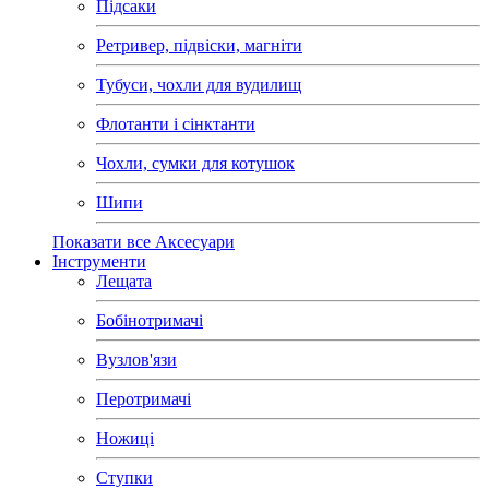
Підсаки
Ретривер, підвіски, магніти
Тубуси, чохли для вудилищ
Флотанти і сінктанти
Чохли, сумки для котушок
Шипи
Показати все Аксесуари
Інструменти
Лещата
Бобінотримачі
Вузлов'язи
Перотримачі
Ножиці
Ступки