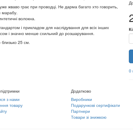
До
 дуже жваво грає при проводці. Не дарма багато хто говорить,
я марабу.
синтетичні волокна.
стандартом і прикладом для наслідування для всіх інших
К
 часом і значно менше схильний до розшарування.
 близько 25 см.
0 
підтримки
Додатково
ися з нами
Виробники
ння товару
Подарункові сертифікати
йту
Партнери
Товари зі знижкою