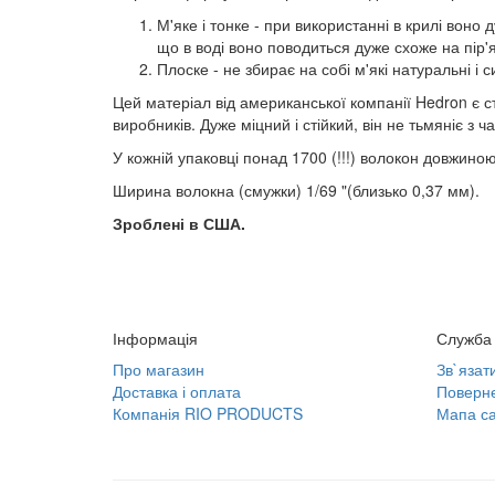
М'яке і тонке - при використанні в крилі воно
що в воді воно поводиться дуже схоже на пір'
Плоске - не збирає на собі м'які натуральні і 
Цей матеріал від американської компанії Hedron є 
виробників. Дуже міцний і стійкий, він не тьмяніє з
У кожній упаковці понад 1700 (!!!) волокон довжиною
Ширина волокна (смужки) 1/69 "(близько 0,37 мм).
Зроблені в США.
Інформація
Служба 
Про магазин
Зв`язат
Доставка і оплата
Поверне
Компанія RIO PRODUCTS
Мапа са