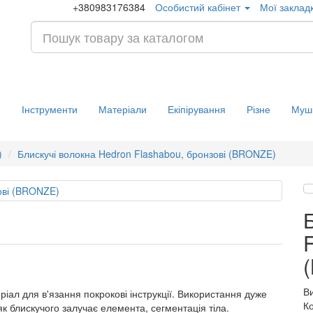
+380983176384
Особистий кабінет
Мої закладк
и
Інструменти
Матеріали
Екіпірування
Різне
Муш
)
Блискучі волокна Hedron Flashabou, бронзові (BRONZE)
В
іал для в'язання покрокові інструкції. Використання дуже
К
як блискучого залучає елемента, сегментація тіла.