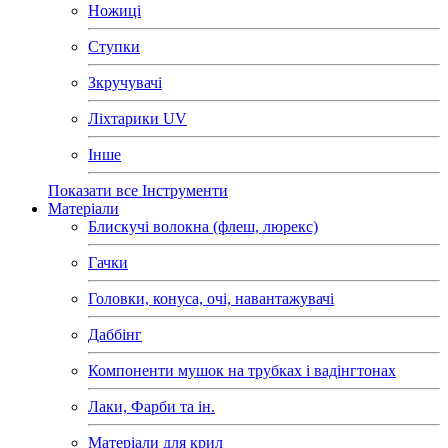
Ножиці
Ступки
Зкручувачі
Ліхтарики UV
Інше
Показати все Інструменти
Матеріали
Блискучі волокна (флеш, люрекс)
Гачки
Головки, конуса, очі, навантажувачі
Даббінг
Компоненти мушок на трубках і вадінгтонах
Лаки, Фарби та ін.
Матеріали для крил