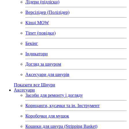
Лідери (підліски)
Версілідер (Полілідер)
Кінці MOW
Тіпет (повідки)
Бекінг
Індикатори
Догляд за шнуром
Аксесуари для шнурів
Показати все Шнури
Аксесуари
Засоби для ремонту і догляду
Корнцанги, кусачки та ін. Інструмент
Коробочки для мушок
Кошики для шнура (Stripping Basket)