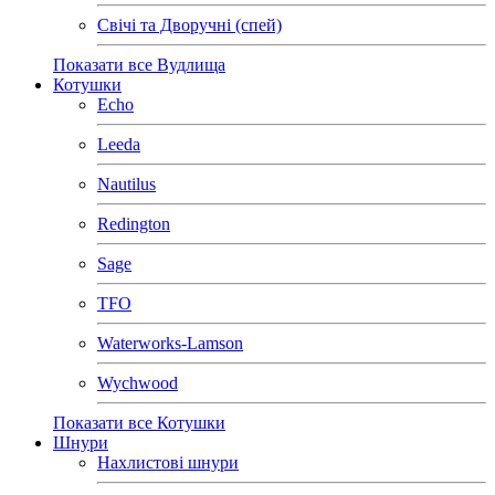
Свічі та Дворучні (спей)
Показати все Вудлища
Котушки
Echo
Leeda
Nautilus
Redington
Sage
TFO
Waterworks-Lamson
Wychwood
Показати все Котушки
Шнури
Нахлистові шнури