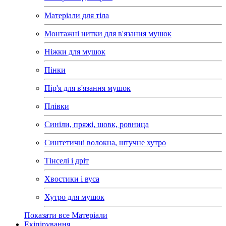
Матеріали для тіла
Монтажні нитки для в'язання мушок
Ніжки для мушок
Пінки
Пір'я для в'язання мушок
Плівки
Синіли, пряжі, шовк, ровница
Синтетичні волокна, штучне хутро
Тінселі і дріт
Хвостики і вуса
Хутро для мушок
Показати все Матеріали
Екіпірування