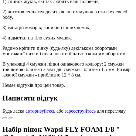
1) спинок жуків, які так любить наш головень,
2) виготовлення тел досить великих мушок в стилі extended
body,
3) імітацій комарів, коників і інших комах,
4) підмотки на тіло сухих мушок.
Радимо кріпити пінку (будь-яку) декількома оборотами
монтажної нитки і посилювати її натяг з кожним оборотом.
В упаковці 4 смужки пінки однакового кольору: 2 смужки
товщиною близько 3 мм і дві смужки - близько 1.5 мм. Розмір
кожної смужки - приблизно 12 * 8 см.
Немає відгуків про цей товар.
Написати відгук
Будь ласка
авторизуйтесь
або
зареєструйтесь
для перегляду
Набір пінок Wapsi FLY FOAM 1/8 "