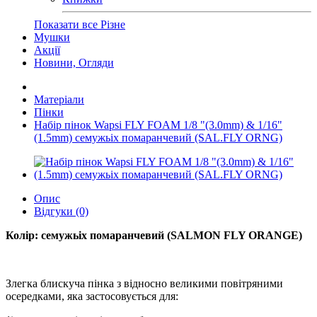
Показати все Різне
Мушки
Акції
Новини, Огляди
Матеріали
Пінки
Набір пінок Wapsi FLY FOAM 1/8 "(3.0mm) & 1/16"
(1.5mm) семужьіх помаранчевий (SAL.FLY ORNG)
Опис
Відгуки (0)
Колір: семужьіх помаранчевий (SALMON FLY ORANGE)
Злегка блискуча пінка з відносно великими повітряними
осередками, яка застосовується для: