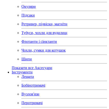
Окуляри
Підсаки
Ретривер, підвіски, магніти
Тубуси, чохли для вудилищ
Флотанти і сінктанти
Чохли, сумки для котушок
Шипи
Показати все Аксесуари
Інструменти
Лещата
Бобінотримачі
Вузлов'язи
Перотримачі