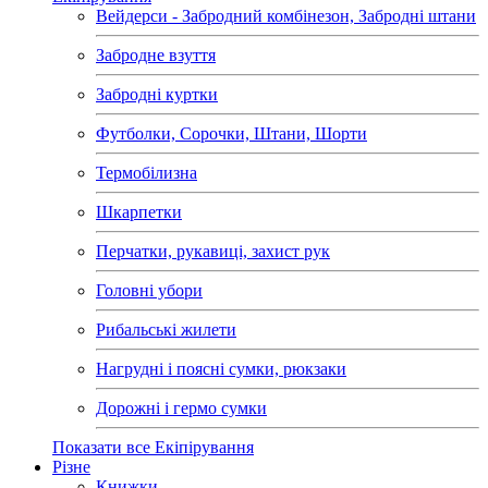
Вейдерси - Забродний комбінезон, Забродні штани
Забродне взуття
Забродні куртки
Футболки, Сорочки, Штани, Шорти
Термобілизна
Шкарпетки
Перчатки, рукавиці, захист рук
Головні убори
Рибальські жилети
Нагрудні і поясні сумки, рюкзаки
Дорожні і гермо сумки
Показати все Екіпірування
Різне
Книжки