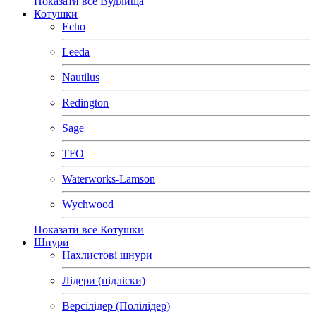
Показати все Вудлища
Котушки
Echo
Leeda
Nautilus
Redington
Sage
TFO
Waterworks-Lamson
Wychwood
Показати все Котушки
Шнури
Нахлистові шнури
Лідери (підліски)
Версілідер (Полілідер)