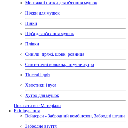
Монтажні нитки для в'язання мушок
Ніжки для мушок
Пінки
Пір'я для в'язання мушок
Плівки
Синіли, пряжі, шовк, ровница
Синтетичні волокна, штучне хутро
Тінселі і дріт
Хвостики і вуса
Хутро для мушок
Показати все Матеріали
Екіпірування
Вейдерси - Забродний комбінезон, Забродні штани
Забродне взуття