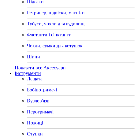
Підсаки
Ретривер, підвіски, магніти
Тубуси, чохли для вудилищ
Флотанти і сінктанти
Чохли, сумки для котушок
Шипи
Показати все Аксесуари
Інструменти
Лещата
Бобінотримачі
Вузлов'язи
Перотримачі
Ножиці
Ступки