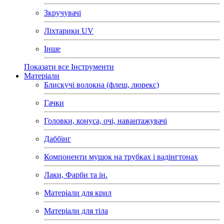
Зкручувачі
Ліхтарики UV
Інше
Показати все Інструменти
Матеріали
Блискучі волокна (флеш, люрекс)
Гачки
Головки, конуса, очі, навантажувачі
Даббінг
Компоненти мушок на трубках і вадінгтонах
Лаки, Фарби та ін.
Матеріали для крил
Матеріали для тіла