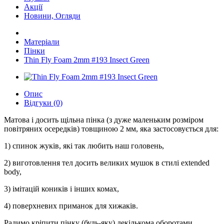
Акції
Новини, Огляди
Матеріали
Пінки
Thin Fly Foam 2mm #193 Insect Green
Опис
Відгуки (0)
Матова і досить щільна пінка (з дуже маленьким розміром
повітряних осередків) товщиною 2 мм, яка застосовується для:
1) спинок жуків, які так любить наш головень,
2) виготовлення тел досить великих мушок в стилі extended
body,
3) імітацій коників і інших комах,
4) поверхневих приманок для хижаків.
Радимо кріпити пінку (будь-яку) декількома оборотами