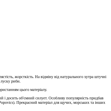
лястість, жорсткість. На відміну від натурального хутра штучні
 луску риби.
користанням цього матеріалу.
рий і досить об'ємний силует. Особливу популярність придбав
Popovics). Прекрасний матеріал для щучих, морських та інших