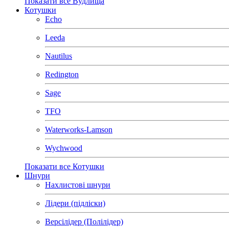
Показати все Вудлища
Котушки
Echo
Leeda
Nautilus
Redington
Sage
TFO
Waterworks-Lamson
Wychwood
Показати все Котушки
Шнури
Нахлистові шнури
Лідери (підліски)
Версілідер (Полілідер)