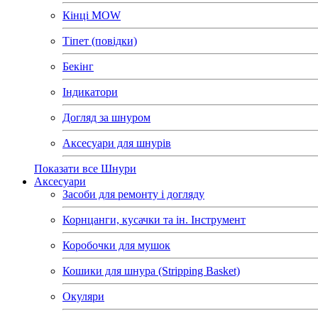
Кінці MOW
Тіпет (повідки)
Бекінг
Індикатори
Догляд за шнуром
Аксесуари для шнурів
Показати все Шнури
Аксесуари
Засоби для ремонту і догляду
Корнцанги, кусачки та ін. Інструмент
Коробочки для мушок
Кошики для шнура (Stripping Basket)
Окуляри