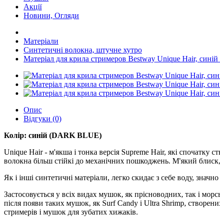
Акції
Новини, Огляди
Матеріали
Синтетичні волокна, штучне хутро
Матеріал для крила стримеров Bestway Unique Hair, син
Опис
Відгуки (0)
Колір: синій (DARK BLUE)
Unique Hair - м'якша і тонка версія Supreme Hair, які спочатку
волокна більш стійкі до механічних пошкоджень. М'який блиск, 
Як і інші синтетичні матеріали, легко скидає з себе воду, знач
Застосовується у всіх видах мушок, як прісноводних, так і мор
після появи таких мушок, як Surf Candy і Ultra Shrimp, створ
стримерів і мушок для зубатих хижаків.