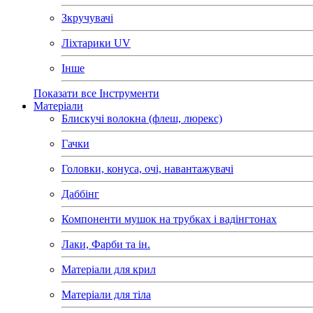
Зкручувачі
Ліхтарики UV
Інше
Показати все Інструменти
Матеріали
Блискучі волокна (флеш, люрекс)
Гачки
Головки, конуса, очі, навантажувачі
Даббінг
Компоненти мушок на трубках і вадінгтонах
Лаки, Фарби та ін.
Матеріали для крил
Матеріали для тіла