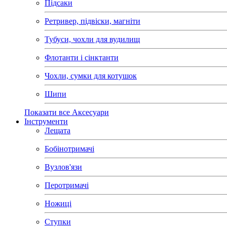
Підсаки
Ретривер, підвіски, магніти
Тубуси, чохли для вудилищ
Флотанти і сінктанти
Чохли, сумки для котушок
Шипи
Показати все Аксесуари
Інструменти
Лещата
Бобінотримачі
Вузлов'язи
Перотримачі
Ножиці
Ступки