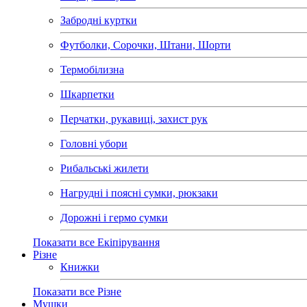
Забродні куртки
Футболки, Сорочки, Штани, Шорти
Термобілизна
Шкарпетки
Перчатки, рукавиці, захист рук
Головні убори
Рибальські жилети
Нагрудні і поясні сумки, рюкзаки
Дорожні і гермо сумки
Показати все Екіпірування
Різне
Книжки
Показати все Різне
Мушки