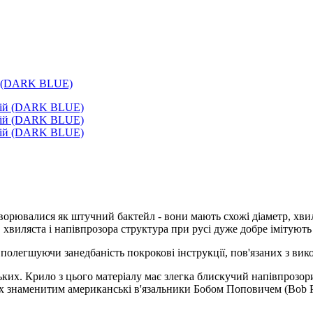
ій (DARK BLUE)
 створювалися як штучний бактейл - вони мають схожі діаметр, хви
хвиляста і напівпрозора структура при русі дуже добре імітують
но полегшуючи занедбаність покрокові інструкції, пов'язаних з ви
ських. Крило з цього матеріалу має злегка блискучий напівпрозо
ених знаменитим американські в'язальники Бобом Поповичем (Bob 