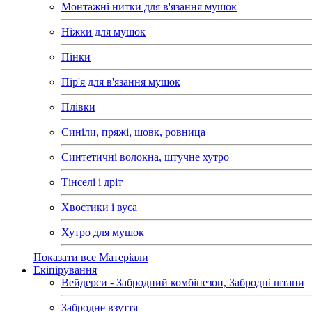
Монтажні нитки для в'язання мушок
Ніжки для мушок
Пінки
Пір'я для в'язання мушок
Плівки
Синіли, пряжі, шовк, ровница
Синтетичні волокна, штучне хутро
Тінселі і дріт
Хвостики і вуса
Хутро для мушок
Показати все Матеріали
Екіпірування
Вейдерси - Забродний комбінезон, Забродні штани
Забродне взуття