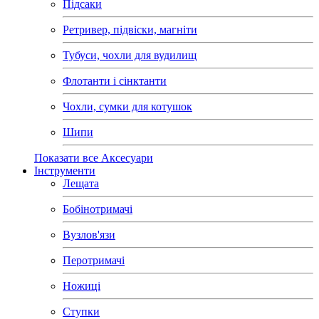
Підсаки
Ретривер, підвіски, магніти
Тубуси, чохли для вудилищ
Флотанти і сінктанти
Чохли, сумки для котушок
Шипи
Показати все Аксесуари
Інструменти
Лещата
Бобінотримачі
Вузлов'язи
Перотримачі
Ножиці
Ступки