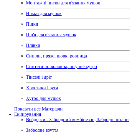
Монтажні нитки для в'язання мушок
Ніжки для мушок
Пінки
Пір'я для в'язання мушок
Плівки
Синіли, пряжі, шовк, ровница
Синтетичні волокна, штучне хутро
Тінселі і дріт
Хвостики і вуса
Хутро для мушок
Показати все Матеріали
Екіпірування
Вейдерси - Забродний комбінезон, Забродні штани
Забродне взуття