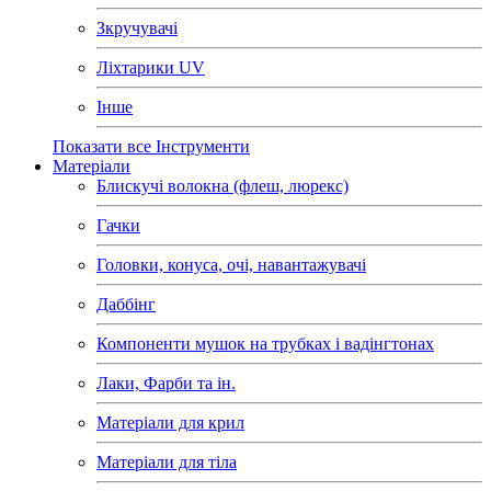
Зкручувачі
Ліхтарики UV
Інше
Показати все Інструменти
Матеріали
Блискучі волокна (флеш, люрекс)
Гачки
Головки, конуса, очі, навантажувачі
Даббінг
Компоненти мушок на трубках і вадінгтонах
Лаки, Фарби та ін.
Матеріали для крил
Матеріали для тіла