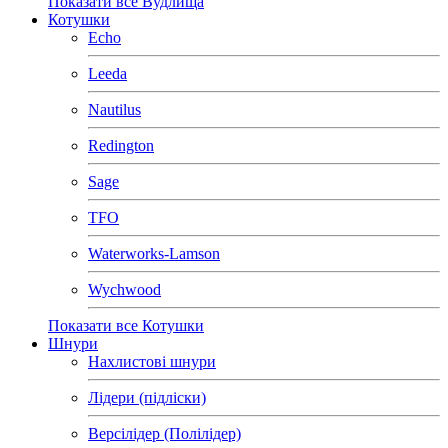
Показати все Вудлища
Котушки
Echo
Leeda
Nautilus
Redington
Sage
TFO
Waterworks-Lamson
Wychwood
Показати все Котушки
Шнури
Нахлистові шнури
Лідери (підліски)
Версілідер (Полілідер)