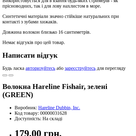
Використовується для в'язання будь-яких стримерів - як
прісноводних, так і для лову нахлистом в море.
Синтетичні матеріали значно стійкіше натуральних при
контакті з зубами хижаків.
Довжина волокон близько 16 сантиметрів.
Немає відгуків про цей товар.
Написати відгук
Будь ласка
авторизуйтесь
або
зареєструйтесь
для перегляду
Волокна Hareline Fishair, зелені
(GREEN)
Виробник:
Hareline Dubbin, Inc.
Код товару: 00000031628
Доступність: На складі
179.00 грн.