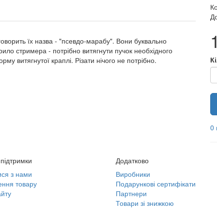
К
До
и говорить їх назва - "псевдо-марабу". Вони буквально
ило стримера - потрібно витягнути пучок необхідного
К
орму витягнутої краплі. Різати нічого не потрібно.
0 
підтримки
Додатково
ися з нами
Виробники
ння товару
Подарункові сертифікати
йту
Партнери
Товари зі знижкою