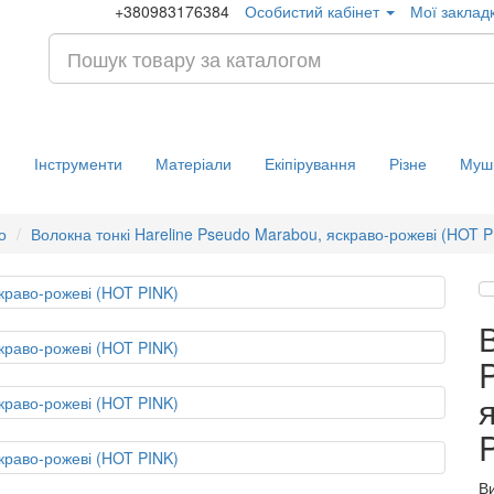
+380983176384
Особистий кабінет
Мої закладк
и
Інструменти
Матеріали
Екіпірування
Різне
Муш
о
Волокна тонкі Hareline Pseudo Marabou, яскраво-рожеві (HOT P
В