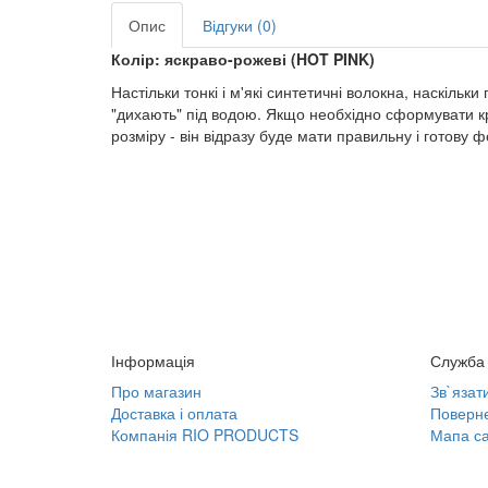
Опис
Відгуки (0)
Колір: яскраво-рожеві (HOT PINK)
Настільки тонкі і м'які синтетичні волокна, наскільк
"дихають" під водою. Якщо необхідно сформувати кр
розміру - він відразу буде мати правильну і готову ф
Інформація
Служба 
Про магазин
Зв`язат
Доставка і оплата
Поверне
Компанія RIO PRODUCTS
Мапа са