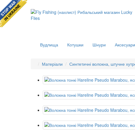
Вудлища
Котушки
Шнури
Аксесуар
Матеріали
Синтетичні волокна, штучне хутр