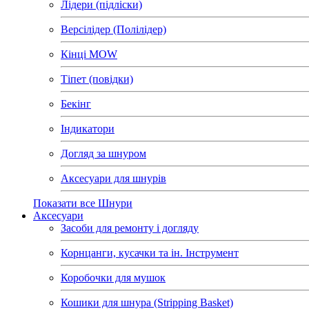
Лідери (підліски)
Версілідер (Полілідер)
Кінці MOW
Тіпет (повідки)
Бекінг
Індикатори
Догляд за шнуром
Аксесуари для шнурів
Показати все Шнури
Аксесуари
Засоби для ремонту і догляду
Корнцанги, кусачки та ін. Інструмент
Коробочки для мушок
Кошики для шнура (Stripping Basket)