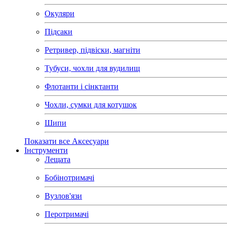
Окуляри
Підсаки
Ретривер, підвіски, магніти
Тубуси, чохли для вудилищ
Флотанти і сінктанти
Чохли, сумки для котушок
Шипи
Показати все Аксесуари
Інструменти
Лещата
Бобінотримачі
Вузлов'язи
Перотримачі