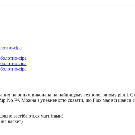
олотно-сіра
аних на ринку, виконана на найвищому технологічному рівні. Єм
я Zip-No ™. Можна з упевненістю сказати, що Flux має всі шанси
ільно застібаються магнітами)
інг васкет)