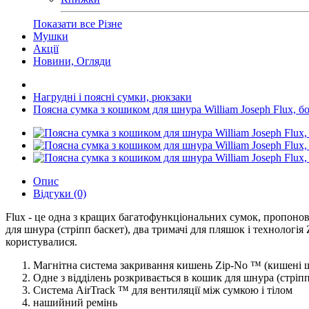
Показати все Різне
Мушки
Акції
Новини, Огляди
Нагрудні і поясні сумки, рюкзаки
Поясна сумка з кошиком для шнура William Joseph Flux, б
Опис
Відгуки (0)
Flux - це одна з кращих багатофункціональних сумок, пропонов
для шнура (стріпп баскет), два тримачі для пляшок і технологі
користувалися.
Магнітна система закривання кишень Zip-No ™ (кишені щ
Одне з відділень розкривається в кошик для шнура (стріпп
Система AirTrack ™ для вентиляції між сумкою і тілом
нашийний ремінь