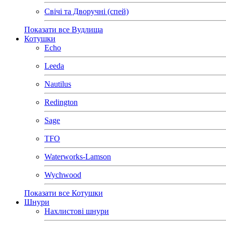
Свічі та Дворучні (спей)
Показати все Вудлища
Котушки
Echo
Leeda
Nautilus
Redington
Sage
TFO
Waterworks-Lamson
Wychwood
Показати все Котушки
Шнури
Нахлистові шнури