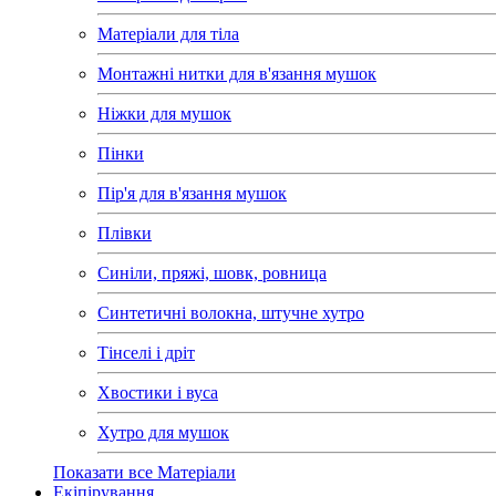
Матеріали для тіла
Монтажні нитки для в'язання мушок
Ніжки для мушок
Пінки
Пір'я для в'язання мушок
Плівки
Синіли, пряжі, шовк, ровница
Синтетичні волокна, штучне хутро
Тінселі і дріт
Хвостики і вуса
Хутро для мушок
Показати все Матеріали
Екіпірування