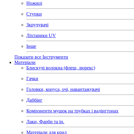
Ножиці
Ступки
Зкручувачі
Ліхтарики UV
Інше
Показати все Інструменти
Матеріали
Блискучі волокна (флеш, люрекс)
Гачки
Головки, конуса, очі, навантажувачі
Даббінг
Компоненти мушок на трубках і вадінгтонах
Лаки, Фарби та ін.
Матеріали для крил