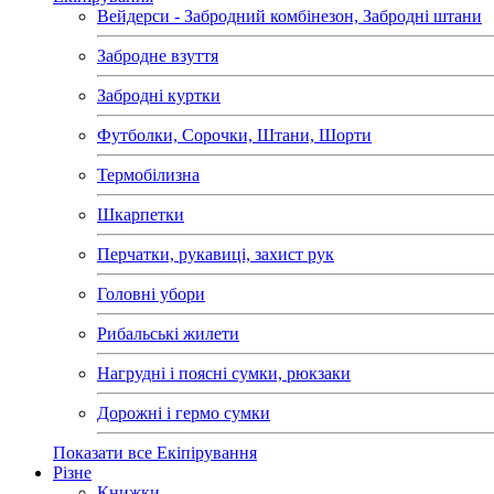
Вейдерси - Забродний комбінезон, Забродні штани
Забродне взуття
Забродні куртки
Футболки, Сорочки, Штани, Шорти
Термобілизна
Шкарпетки
Перчатки, рукавиці, захист рук
Головні убори
Рибальські жилети
Нагрудні і поясні сумки, рюкзаки
Дорожні і гермо сумки
Показати все Екіпірування
Різне
Книжки