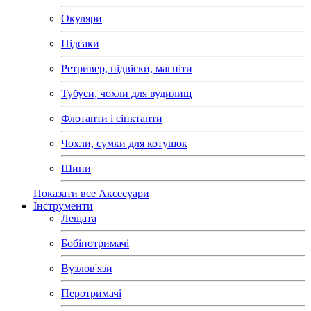
Окуляри
Підсаки
Ретривер, підвіски, магніти
Тубуси, чохли для вудилищ
Флотанти і сінктанти
Чохли, сумки для котушок
Шипи
Показати все Аксесуари
Інструменти
Лещата
Бобінотримачі
Вузлов'язи
Перотримачі