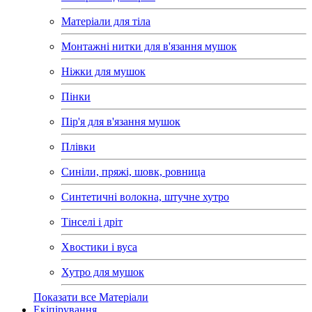
Матеріали для тіла
Монтажні нитки для в'язання мушок
Ніжки для мушок
Пінки
Пір'я для в'язання мушок
Плівки
Синіли, пряжі, шовк, ровница
Синтетичні волокна, штучне хутро
Тінселі і дріт
Хвостики і вуса
Хутро для мушок
Показати все Матеріали
Екіпірування