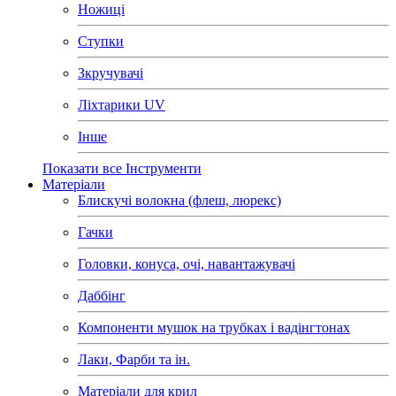
Ножиці
Ступки
Зкручувачі
Ліхтарики UV
Інше
Показати все Інструменти
Матеріали
Блискучі волокна (флеш, люрекс)
Гачки
Головки, конуса, очі, навантажувачі
Даббінг
Компоненти мушок на трубках і вадінгтонах
Лаки, Фарби та ін.
Матеріали для крил