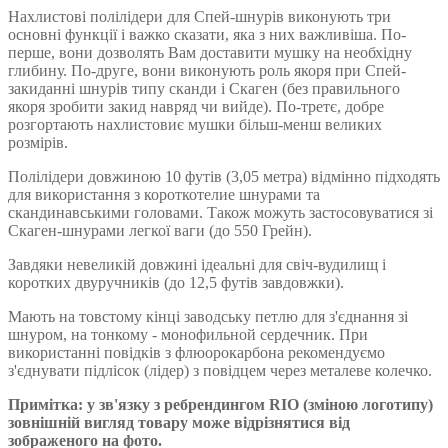
Нахлистові полілідери для Спей-шнурів виконують три
основні функції і важко сказати, яка з них важливіша. По-
перше, вони дозволять Вам доставити мушку на необхідну
глибину. По-друге, вони виконують роль якоря при Спей-
закиданні шнурів типу сканди і Скаген (без правильного
якоря зробити закид навряд чи вийде). По-третє, добре
розгортають нахлистовиє мушки більш-менш великих
розмірів.
Полілідери довжиною 10 футів (3,05 метра) відмінно підходять
для використання з короткотелие шнурами та
скандинавськими головами. Також можуть застосовуватися зі
Скаген-шнурами легкої ваги (до 550 Грейн).
Завдяки невеликій довжині ідеальні для свіч-вудилищ і
коротких двуручників (до 12,5 футів завдовжки).
Мають на товстому кінці заводську петлю для з'єднання зі
шнуром, на тонкому - монофильной сердечник. При
використанні повідків з флюорокарбона рекомендуємо
з'єднувати підлісок (лідер) з повідцем через металеве колечко.
Примітка: у зв'язку з ребрендингом RIO (зміною логотипу)
зовнішній вигляд товару може відрізнятися від
зображеного на фото.