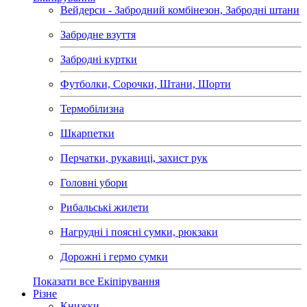
Вейдерси - Забродний комбінезон, Забродні штани
Забродне взуття
Забродні куртки
Футболки, Сорочки, Штани, Шорти
Термобілизна
Шкарпетки
Перчатки, рукавиці, захист рук
Головні убори
Рибальські жилети
Нагрудні і поясні сумки, рюкзаки
Дорожні і гермо сумки
Показати все Екіпірування
Різне
Книжки