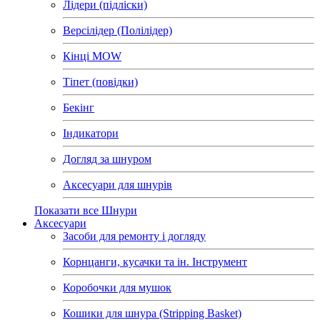
Лідери (підліски)
Версілідер (Полілідер)
Кінці MOW
Тіпет (повідки)
Бекінг
Індикатори
Догляд за шнуром
Аксесуари для шнурів
Показати все Шнури
Аксесуари
Засоби для ремонту і догляду
Корнцанги, кусачки та ін. Інструмент
Коробочки для мушок
Кошики для шнура (Stripping Basket)