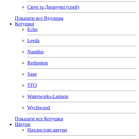
Свічі та Дворучні (спей)
Показати все Вудлища
Котушки
Echo
Leeda
Nautilus
Redington
Sage
TFO
Waterworks-Lamson
Wychwood
Показати все Котушки
Шнури
Нахлистові шнури