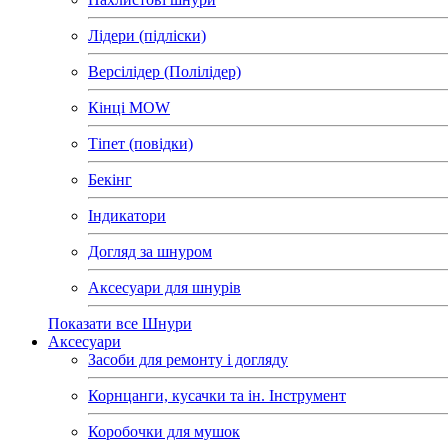
Лідери (підліски)
Версілідер (Полілідер)
Кінці MOW
Тіпет (повідки)
Бекінг
Індикатори
Догляд за шнуром
Аксесуари для шнурів
Показати все Шнури
Аксесуари
Засоби для ремонту і догляду
Корнцанги, кусачки та ін. Інструмент
Коробочки для мушок