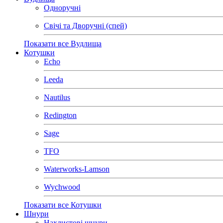
Одноручні
Свічі та Дворучні (спей)
Показати все Вудлища
Котушки
Echo
Leeda
Nautilus
Redington
Sage
TFO
Waterworks-Lamson
Wychwood
Показати все Котушки
Шнури
Нахлистові шнури