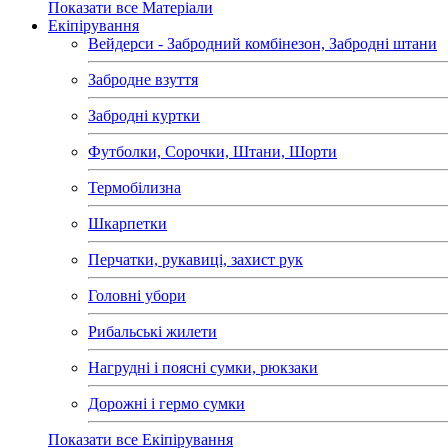
Показати все Матеріали
Екіпірування
Вейдерси - Забродний комбінезон, Забродні штани
Забродне взуття
Забродні куртки
Футболки, Сорочки, Штани, Шорти
Термобілизна
Шкарпетки
Перчатки, рукавиці, захист рук
Головні убори
Рибальські жилети
Нагрудні і поясні сумки, рюкзаки
Дорожні і гермо сумки
Показати все Екіпірування