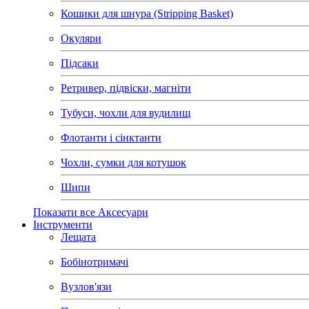
Кошики для шнура (Stripping Basket)
Окуляри
Підсаки
Ретривер, підвіски, магніти
Тубуси, чохли для вудилищ
Флотанти і сінктанти
Чохли, сумки для котушок
Шипи
Показати все Аксесуари
Інструменти
Лещата
Бобінотримачі
Вузлов'язи