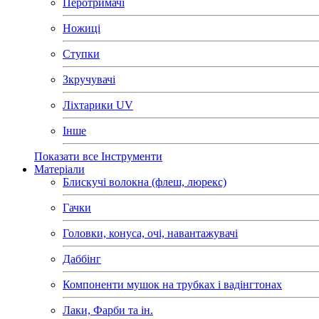
Перотримачі
Ножиці
Ступки
Зкручувачі
Ліхтарики UV
Інше
Показати все Інструменти
Матеріали
Блискучі волокна (флеш, люрекс)
Гачки
Головки, конуса, очі, навантажувачі
Даббінг
Компоненти мушок на трубках і вадінгтонах
Лаки, Фарби та ін.