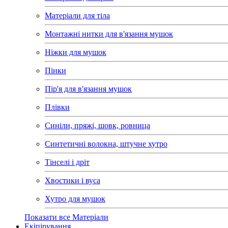
Матеріали для тіла
Монтажні нитки для в'язання мушок
Ніжки для мушок
Пінки
Пір'я для в'язання мушок
Плівки
Синіли, пряжі, шовк, ровница
Синтетичні волокна, штучне хутро
Тінселі і дріт
Хвостики і вуса
Хутро для мушок
Показати все Матеріали
Екіпірування