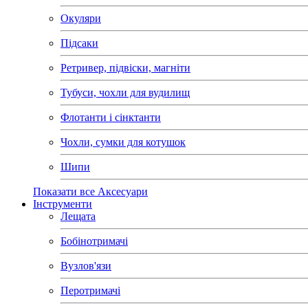
Окуляри
Підсаки
Ретривер, підвіски, магніти
Тубуси, чохли для вудилищ
Флотанти і сінктанти
Чохли, сумки для котушок
Шипи
Показати все Аксесуари
Інструменти
Лещата
Бобінотримачі
Вузлов'язи
Перотримачі