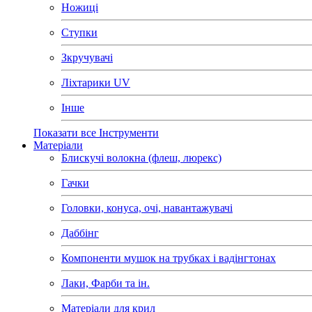
Ножиці
Ступки
Зкручувачі
Ліхтарики UV
Інше
Показати все Інструменти
Матеріали
Блискучі волокна (флеш, люрекс)
Гачки
Головки, конуса, очі, навантажувачі
Даббінг
Компоненти мушок на трубках і вадінгтонах
Лаки, Фарби та ін.
Матеріали для крил