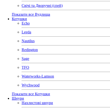
Свічі та Дворучні (спей)
Показати все Вудлища
Котушки
Echo
Leeda
Nautilus
Redington
Sage
TFO
Waterworks-Lamson
Wychwood
Показати все Котушки
Шнури
Нахлистові шнури