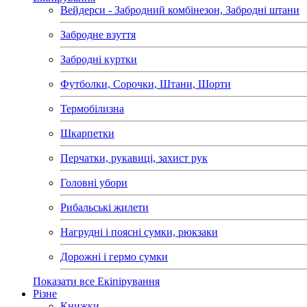
Вейдерси - Забродний комбінезон, Забродні штани
Забродне взуття
Забродні куртки
Футболки, Сорочки, Штани, Шорти
Термобілизна
Шкарпетки
Перчатки, рукавиці, захист рук
Головні убори
Рибальські жилети
Нагрудні і поясні сумки, рюкзаки
Дорожні і гермо сумки
Показати все Екіпірування
Різне
Книжки