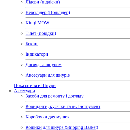
Лідери (підліски)
Версілідер (Полілідер)
Кінці MOW
Тіпет (повідки)
Бекінг
Індикатори
Догляд за шнуром
Аксесуари для шнурів
Показати все Шнури
Аксесуари
Засоби для ремонту і догляду
Корнцанги, кусачки та ін. Інструмент
Коробочки для мушок
Кошики для шнура (Stripping Basket)